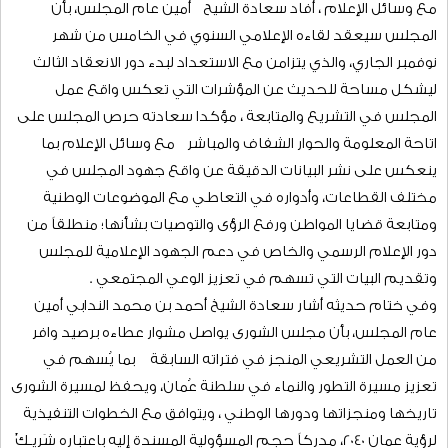
الوساطة (اتفاقية سنغافورة بشأن الوساطة)، وأضاف سعادته بأن
مشروع الميزانية العامة للدولة للعام 2026م ، ومشروع خطة التنمية
الخمسية الحادية عشر(2026-2030) على قائمة أعمال دور الانعقاد
العادي الثالث من الفترة العاشرة.
وفي إطار حرص المجلس على تعزيز الشراكة المجتمعية والتواصل
مع وسائل الإعلام ، أفاد سعادة الشيح أمين عام المجلس، بأن
المجلس سيعقد لقاءه الإعلامي السنوي في الخامس من شهر
نوفمبر الجاري، والذي يتزامن مع الاستعداد لبدء دور الانعقاد الثالث
ليشكل مساحة للحديث عن المؤشرات التي تعكس واقع عمل
المجلس في التشريع والمتابعة ، مؤكدا سعادته حرص المجلس على
اتاحة المعلومة والحوار الشفاف والمباشر مع وسائل الإعلام بما
ينعكس على نشر البيانات الدقيقة عن واقع جهود المجلس في