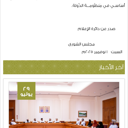
مختلف القطاعات، وأدواره في التعاطي مع الموضوعات الوطنية
ومتابعة قضايا المواطن ورفع الرؤى والتوصيات بشأنها؛ منطلقاً من
دور الإعلام الرسمي والخاص في دعم الجهود الإعلامية للمجلس
وتقديم البيات التي تسهم في تعزيز الوعي المجتمعي .
وفي ختام حديثه أشار سعادة الشيخ أحمد بن محمد الندابي أمين
عام المجلس، بأن مجلس الشورى يواصل مشوار عطاءه برصيد وافر
من العمل التشريعي المنجز في فتراته السابقة بما يُسهم في
تعزيز مسيرة التطور والنماء في سلطنة عُمان، ويحفظ لمسيرة الشورى
تاريخها ومنجزاتها ودورها الوطني ، ويتوافق مع الخطوات التنفيذية
لرؤية عمان 2040، مدركاً حجم المسؤولية المسندة إليه باعتباره شَرِيـكٌ
أسَاسـي في مَنظُومـــة الدَّولة.
صدر عن دائرة الإعلام
مجلس الشورى
السبت 1 نوفمبر 2025م