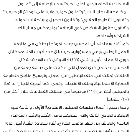
الأولى خلال دوري الانعقاد الأول والثاني من الفترة الحالية العاشرة
عدداً من الاجتماعات المشتركة بين المجلسين لمناقشة المواد محل
الاختلاف على عددٍ من مشروعات القوانين ، و (3) جلسات مشتركة
توافق خلالها المجلسان على إقرار(14) من مشروعات القوانين
المحالة من الحكومة، والتي صدر منها (13) قانوناً بمراسيم سلطانية
سامية تمثلت في، " قانون الاتجار بالأحياء الفطرية" ، و" قانون
الإعلام" ، “قانون المعاملات الإلكترونية “، و” قانون الصحة العامة”، و
“قانون تنظيم نقل وزراعة الأعضاء والأنسجة البشرية “، و” القانــون
المالي “، و” قانون الضريبة على دخل الأفراد “، “قانون المناطق
الاقتصادية الخاصة والمناطق الحرة"، هذا بالإضافة إلى " قانون
مكافحة الاتجار بالبشر" و" قانون حماية ولاية على الودائع المصرفية"
و" قانون التنظيم العقاري" ،و" قانون تحصيل مستحقات الدولة،
و"قانون حقوق الأشخاص ذوي الإعاقة ".بما يعكس مسار تلك
الشراكة وأهدافها.
كما أفاد سعادته بأن المجلس جسد نموذجًا يحتذى في متابعة
العمل الوطني بوعيٍ ومسؤوليةٍ، حيث بلغ عدد أدوات المتابعة خلال