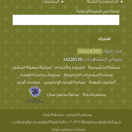
يضطلع بصلاحيات تشريعية ورقابية نص عليه النظام الأساسي للدولة بما
يخدم الصالح العام للوطن والمواطنين، ويدعم تطوير مسيرة الشورى في
البلاد ويعزز مشاركة المجتمع في صنع القرار ويساهم في تحقيق التنمية
الشاملة .
البيانات المفتوحة
المجلس
الأسئلة المتكررة
إحصائيات الموقع
خارطة الموقع
مساعدة
المدونات
نافذة البلاغات
المنتديات
دليل الخدمات
استطلاعات الرأي
المناقصات
التكنولوجيا الناشئة
المشتريات
اشترك في النشرة الإخبارية
عدد الزوار: