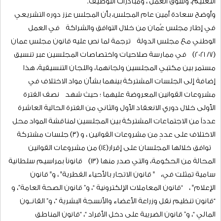
بالإضافة إلى حضوره الفاعل في الكثير من القضايا والملفات من
خلال تقديم الرؤى والمقترحات والحلول الداعمة لحلحة العديد من
التحديات التي تواجه المواطن والمجتمع .
وأضاف سعادته، بأن المجلس يستكمل خلال دور الانعقاد العادي
الثالث (2025-2026) من فترته مستحضرًا إنجازه التشريعي خلال دوري
الانعقاد الأول والثاني من الفترة العاشرة المتمثل في (47) مشروعاً
لقوانين واتفاقيات محالة من الحكومة ناقشها خلال (26) جلسة
اعتيادية، بالإضافة إلى مناقشة (8) بيانات وزراية لوزراء الخدمات في
مختلف القطاعات، وجلسات مناقشة خصصت لمتابعة قضايا
التعليم، وسوق العمل ، ومبادرات التوظيف.
وأوضح سعادة أمين عام المجلس، بأن المجلس عزز دوره التشريعي
في إطار مجلس عُمان من خلال التوافق والشراكة في العمل
الوطني مع مجلس الدولة ترجمة لما نص عليه قانون مجلس عمان
(7/ 2021) في ممارسة صلاحيات واختصاصات المجلسين عبر تنسيق
مستمر بين مكتبي المجلسين ولجانهما، واللجان التنسيقية، هذا
إضافة إلى الجلسات المشتركة بينهما بشأن مواد الاختلاف في
مشروعات القوانين المعروضة عليهما ؛ حيث شهد نصف الفترة