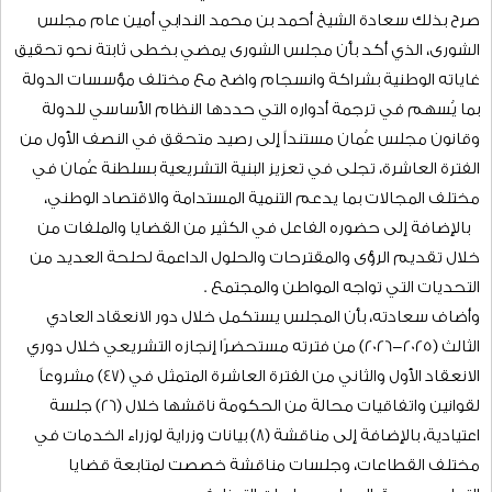
العاشرة.
- اللقاء الإعلامي السنوي للمجلس يُشكـل مساحة لتأكيد التواصل مع
وسائل الإعلام وتعزيز الشراكة المجتمعية.
تلقى مجلس الشورى الأوامر السامية لحضرة صاحب الجلالة
السلطان هيثم بن طارق المعظم – حفظه الله ورعاه- القاضية ببدء
أعمال دور الانعقاد العادي الثالث (2025-2026) من الفترة العاشرة
(2023-2027) م للمجلس؛ اعتباراً من يوم الأحد الموافق 9 نوفمبر
2025م، وذلك عملاً بأحكام المادة (41) من قانون مجلس عٌمان (7/2021)
التي نصت على أن " تكون دعوة مجلس عُمان للانعقاد في أدواره
العادية وغير العادية وفضها بأمر سلطاني ".
صرح بذلك سعادة الشيخ أحمد بن محمد الندابي أمين عام مجلس
الشورى، الذي أكد بأن مجلس الشورى يمضي بخطى ثابتة نحو تحقيق
غاياته الوطنية بشراكة وانسجام واضح مع مختلف مؤسسات الدولة
بما يُسهم في ترجمة أدواره التي حددها النظام الأساسي للدولة
وقانون مجلس عُمان مستنداً إلى رصيد متحقق في النصف الأول من
الفترة العاشرة، تجلى في تعزيز البنية التشريعية بسلطنة عُمان في
مختلف المجالات بما يدعم التنمية المستدامة والاقتصاد الوطني،