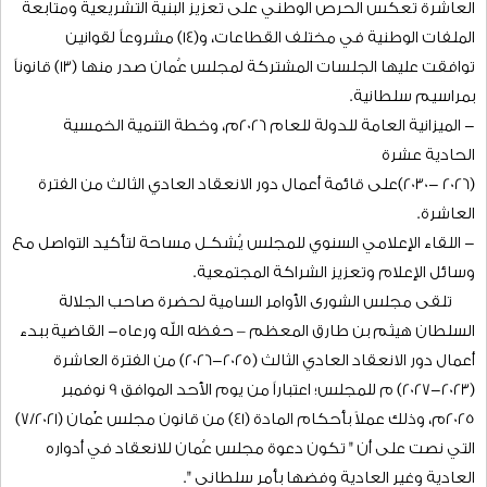
العاشــرة(2023-2027) لمجلس الشــــورى
30 اكتوبر 2025
اترك رسالتك
أمين عــام مجلـس الشــــورى:
- المجلس يَعبــرُ لدور الانعقاد العادي الثالث برصيد من العمل
التشريعي يدعم تحقيق الرؤى والتوجهات الوطنية، ويتوافق مع
الخطوات التنفيذية لرؤية عمان 2040، مدركاً حجم المسؤولية المسندة
إليه باعتباره شريـكٌ أسَاسـي في مَنظُومـــة الدَّولة.
- (47) عملاً تشريعيًا و (466) أداة متابعة في النصف الأول من الفترة
العاشرة تعكس الحرص الوطني على تعزيز البنية التشريعية ومتابعة
الملفات الوطنية في مختلف القطاعات، و(14) مشروعاً لقوانين
توافقت عليها الجلسات المشتركة لمجلس عُمان صدر منها (13) قانوناً
بمراسيم سلطانية.
- الميزانية العامة للدولة للعام 2026م، وخطة التنمية الخمسية
الحادية عشرة
(2026 -2030)على قائمة أعمال دور الانعقاد العادي الثالث من الفترة