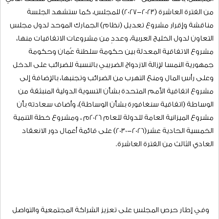
دوري الانعقاد الأول والثاني (466) أداة، وفي ذات الهدف شكل
المجلس عددًا من فرق العمل التي عكفت على دراسة جملة من
الملفات تمثلت في، ملف الباحثين عن العمل، وتوسيع منافع منظومة
الحماية الاجتماعية، وملف الاقتصاد الرقمي، كما أنجزت اللجان الدائمة
بالمجلس أكثر من (220) موضوعاً في مختلف القطاعات خلال أكثر من
(200) اجتماعاً.
وحول جدول أعمال جلسات المجلس الاعتيادية الأولى والثانية لدور
الانعقاد العادي الثالث والتي ستعقد يومي الأحد والاثنين الموافق
التاسع والعاشر من شهر نوفمبر الجاري، أشار سعادة الشيخ أمين عام
المجلس، بأنها ستتضمن انتخاب أعضاء مكتب المجلس للنصف الثاني
من الفترة العاشرة (2023-2027) للمجلس، كما ستشهد الجلسة
مناقشة وإقرار مشروع تعديل (نظام) الجمارك الموحد لدول مجلس
التعاون لدول الخليج العربية، وعددٍ من مشروعات الاتفاقيات منها،
مشروع الاتفاقية المعدلة بين حكومة سلطنة عُمان وحكومة
جمهورية النمسا لإزالة الازدواج الضريبي بالنسبة للضرائب على الدخل
وعلى رأس المال ومنع التهرب من الضرائب وتجنبها، بالإضافة إلى
مشروع اتفاقية الأمم المتحدة بشأن التسوية الدولية المنبثقة من