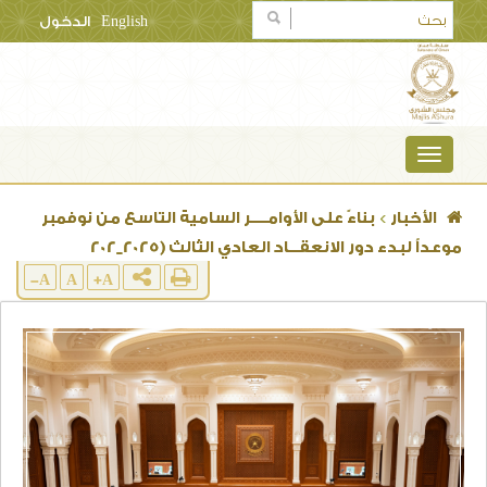
English
الدخول
TOGGLE
NAVIGATION
الأخبار
>
بناءً على الأوامـــــر السامية التاسع من نوفمبر
موعداً لبدء دور الانعقـــاد العادي الثالث (2025_202
A-
A
A+