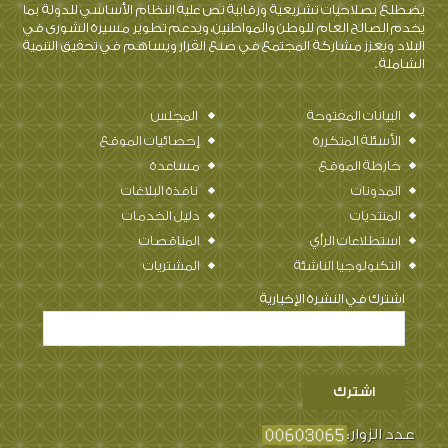
يضطلع بصلاحيات تشريعية ورقابية نص عليه النظام الأساسي للدولة بما
يخدم الصالح العام للوطن والمواطنين، ويدعم تطوير مسيرة الشورى في
البلاد ويعزز مشاركة المجتمع في صنع القرار ويساهم في تحقيق التنمية
الشاملة .
البيانات المفتوحة
المجلس
الأسئلة المتكررة
إحصائيات الموقع
خارطة الموقع
مساعدة
المدونات
نافذة البلاغات
المنتديات
دليل الخدمات
استطلاعات الرأي
المناقصات
التكنولوجيا الناشئة
المشتريات
اشترك في النشرة الإخبارية
عدد الزوار: