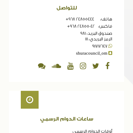
للتواصل
هاتف: 24855444 968+
فاكس: 24855042 968+
صندوق البريد: 981
الرمز البريدي: 111
91717647
shuracouncil_om
ساعات الدوام الرسمي
أوقات الدوام الرسمي