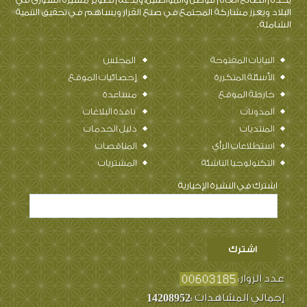
البلاد ويعزز مشاركة المجتمع في صنع القرار ويساهم في تحقيق التنمية
الشاملة .
البيانات المفتوحة
المجلس
الأسئلة المتكررة
إحصائيات الموقع
خارطة الموقع
مساعدة
المدونات
نافذة البلاغات
المنتديات
دليل الخدمات
استطلاعات الرأي
المناقصات
التكنولوجيا الناشئة
المشتريات
اشترك في النشرة الإخبارية
عدد الزوار:
إجمالي المشاهدات :
14208952