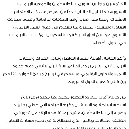
القائمة بين مجلس الشورى بسلطنة عُمان والجمعية البرلمانية
الآسيوية، كما تناول الجانبان عددًا من الموضوعات ذات الاهتمام
المشترك، وبحثا سبل تعزيز أواصر العلاقات البرلمانية وتطوير مجالات
التعاون والتنسيق المشترك بما يسهم في دعم العمل البرلماني
الآسيوي وتوسيع آفاق الشراكة والتفاهم بين المؤسسات البرلمانية
في الدول الأعضاء.
وأكد الجانبان أهمية استمرار التواصل وتبادل الخبرات والتجارب
البرلمانية، بما يعزز من دور الدبلوماسية البرلمانية في دعم جهود
التنمية والتعاون الإقليمي، ويسهم في ترسيخ مبادئ الحوار والتفاهم
بين شتى شعوب الدول الآسيوية.
من جانبه، أعرب سعادة الدكتور محمد رضا مجيدي عن بالغ
استحسانه لحفاوة الاستقبال وكرم الضيافة التي حظي بها منذ
وصوله إلى سلطنة عُمان، مشيدًا بما تشهده البلاد من تطور في
مختلف المجالات، وبالدور الذي تضطلع به في دعم مسارات التعاون
والحوار على المستويين الإقليمي والدولي.