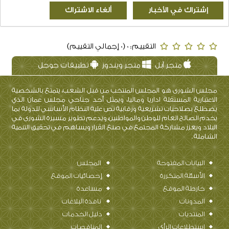
التقييم: 0 (0 إجمالي التقييم)
متجر آبل
متجر ويندوز
تطبيقات جوجل
مجلس الشورى هو المجلس المنتخب من قبل الشعب، يتمتع بالشخصية
الاعتبارية المستقلة اداريا وماليا، ويمثل أحد جناحي مجلس عمان الذي
يضطلع بصلاحيات تشريعية ورقابية نص عليه النظام الأساسي للدولة بما
يخدم الصالح العام للوطن والمواطنين، ويدعم تطوير مسيرة الشورى في
البلاد ويعزز مشاركة المجتمع في صنع القرار ويساهم في تحقيق التنمية
الشاملة .
البيانات المفتوحة
المجلس
الأسئلة المتكررة
إحصائيات الموقع
خارطة الموقع
مساعدة
المدونات
نافذة البلاغات
المنتديات
دليل الخدمات
استطلاعات الرأي
المناقصات