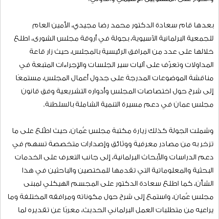
بعدها قام سعادة الدكتور محمد رضا مجيدي، الأمين العام
للجمعية البرلمانية الآسيوية، بجولة في أروقة مجلس الشورى، اطلع
خلالها على عدد من المرافق الرئيسية بالمجلس، حيث زار قاعة
المداولات وتعرّف على آليات سير الجلسات والإجراءات المتبعة في
مناقشة الموضوعات المدرجة على جدول أعمال المجلس، مستمعًا
إلى شرح حول اختصاصات المجلس وأدواره التشريعية وفق قانون
مجلس عمان في دعم مسيرة التنمية الشاملة بالسلطنة.
وشملت الجولة كذلك زيارة مكتبة مجلس عُمان، حيث اطّلع على ما
تزخر به من مصادر معرفية ووثائق وإصدارات متخصصة تسهم في
دعم الدراسات والأبحاث البرلمانية، إلى جانب التعرف على الخدمات
البحثية والمعلوماتية التي تقدمها للمختصين والباحثين في هذا
الشأن، كما اطلع سعادة الدكتور على المجسم الهيكلي لمبنى
مجلس عُمان، واستمع إلى شرح حول مكوناته ومرافقه المختلفة وما
يراعيه من متطلبات العمل البرلماني الحديث، معربًا عن تقديره لما