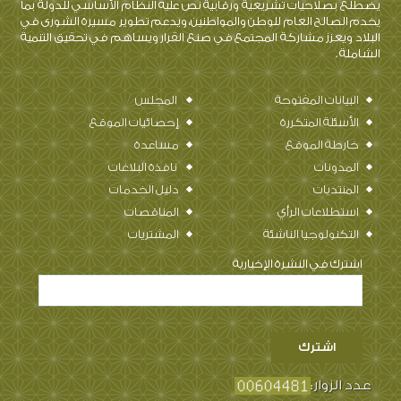
يضطلع بصلاحيات تشريعية ورقابية نص عليه النظام الأساسي للدولة بما
يخدم الصالح العام للوطن والمواطنين، ويدعم تطوير مسيرة الشورى في
البلاد ويعزز مشاركة المجتمع في صنع القرار ويساهم في تحقيق التنمية
الشاملة .
البيانات المفتوحة
المجلس
الأسئلة المتكررة
إحصائيات الموقع
خارطة الموقع
مساعدة
المدونات
نافذة البلاغات
المنتديات
دليل الخدمات
استطلاعات الرأي
المناقصات
التكنولوجيا الناشئة
المشتريات
اشترك في النشرة الإخبارية
عدد الزوار: